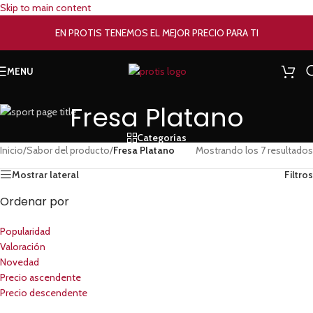
Skip to main content
EN PROTIS TENEMOS EL MEJOR PRECIO PARA TI
MENU
Fresa Platano
Categorías
Inicio
/
Sabor del producto
/
Fresa Platano
Mostrando los 7 resultados
Mostrar lateral
Filtros
Ordenar por
Popularidad
Valoración
Novedad
Precio ascendente
Precio descendente