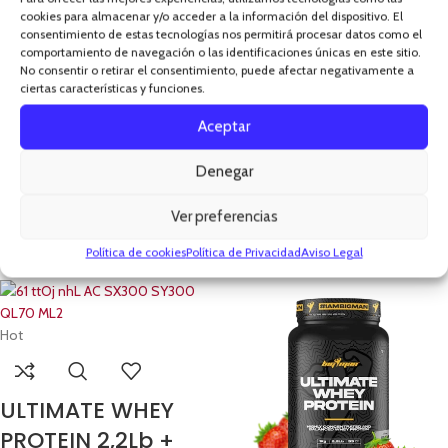
cookies para almacenar y/o acceder a la información del dispositivo. El
Ultimate Whey 2k
consentimiento de estas tecnologías nos permitirá procesar datos como el
comportamiento de navegación o las identificaciones únicas en este sitio.
Multi Phase Whey
Bigman
No consentir o retirar el consentimiento, puede afectar negativamente a
2k Bigman
ciertas características y funciones.
BIG MAN
Aceptar
BIG MAN
SABOR: MANGO,
58,00
€
61,90
€
SANDÍA, KIWI
Denegar
Seleccionar opciones
SABOR: FRESA PLATANO,
CHOCO BLANCO,
62,90
€
VAINILLA CANELA, FRESA,
Ver preferencias
COOKIES, CHOCOLATE
Política de cookies
Política de Privacidad
Aviso Legal
Seleccionar opciones
Hot
ULTIMATE WHEY
PROTEIN 2,2Lb +