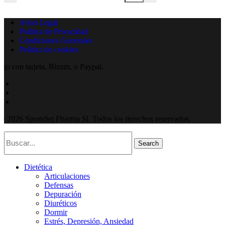
Aviso Legal
Política de Privacidad
Condiciones Generales
Política de cookies
ago con tarjeta, Bizum, o Paypal.
© 2026 Sportdiet Fharma Sl. Todos los derechos reservados.
Search
Dietética
Articulaciones
Defensas
Depuración
Diuréticos
Dormir
Estrés, Depresión, Ansiedad