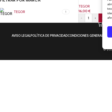
FILTRAR POR MARCA
alm
TEGOR
tec
16,00
€
TEGOR
1
ide
-
+
afe
AÑADIR
AVISO LEGAL
POLÍTICA DE PRIVACIDAD
CONDICIONES GENERALES
PO
© 202