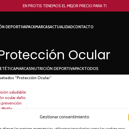
EN PROTIS TENEMOS EL MEJOR PRECIO PARA TI
ÓN DEPORTIVA
PACK
MARCAS
ACTUALIDAD
CONTACTO
Protección Ocular
ETÉTICA
MARCAS
NUTRICIÓN DEPORTIVA
PACK
TODOS
uetados “Protección Ocular”
Gestionar consentimiento
comp Tegor
a ofrecer las mejores experiencias, utilizamos tecnologías como las cookies para