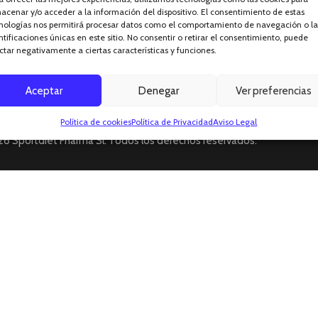
acenar y/o acceder a la información del dispositivo. El consentimiento de estas
nologías nos permitirá procesar datos como el comportamiento de navegación o la
ntificaciones únicas en este sitio. No consentir o retirar el consentimiento, puede
ctar negativamente a ciertas características y funciones.
 AL CARRITO
Aceptar
Denegar
Ver preferencias
Pago con tarjeta, Bizum, o Pa
LÍTICA DE COOKIES
Política de cookies
Política de Privacidad
Aviso Legal
6 Sportdiet Fharma Sl. Todos los derechos reservados.