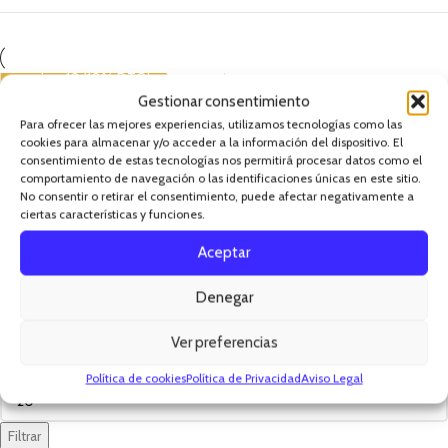
american10 (10% DTO)
Gestionar consentimiento
Zm+B6 90 caps. American
Nutrition
Para ofrecer las mejores experiencias, utilizamos tecnologías como las
cookies para almacenar y/o acceder a la información del dispositivo. El
AMERICAN NUTRITION
consentimiento de estas tecnologías nos permitirá procesar datos como el
comportamiento de navegación o las identificaciones únicas en este sitio.
15,00
€
No consentir o retirar el consentimiento, puede afectar negativamente a
-
AÑADIR AL CARRITO
ciertas características y funciones.
Aceptar
+
Denegar
FILTRAR POR PRECIO
Ver preferencias
Política de cookies
Política de Privacidad
Aviso Legal
Filtrar