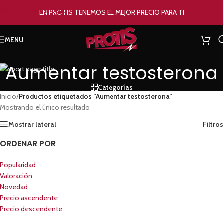
Skip to main content
EN PROTIS TENEMOS EL MEJOR PRECIO PARA TI
MENU
Aumentar testosterona
Categorías
Inicio
/
Productos etiquetados “Aumentar testosterona”
Mostrando el único resultado
Mostrar lateral
Filtros
ORDENAR POR
Popularidad
Valoración
Novedad
Precio ascendente
Precio descendente